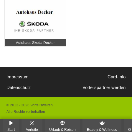
Autohaus Skoda Decker
Impressum
Card-Info
Datenschutz
Vorteilspartner werden
© 2012 - 2026 Vorteilswelten
Alle Rechte vorbehalten
Start
Vorteile
Urlaub & Reisen
Beauty & Wellness
Ge