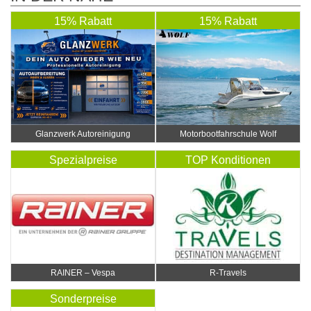
15% Rabatt
15% Rabatt
Glanzwerk Autoreinigung
Motorbootfahrschule Wolf
Spezialpreise
TOP Konditionen
RAINER – Vespa
R-Travels
Sonderpreise