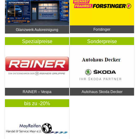
Forstinger
Glanzwerk Autoreinigung
Spezialpreise
Sonderpreise
RAINER – Vespa
Autohaus Skoda Decker
bis zu -20%