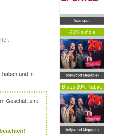
Teamsport
-20% auf die
her.
Ticketpreise, -10%
am Kinobuffet …
mm haben und in
Hollywood Megaplex
Kino SCN
Bis zu 20% Rabatt
im Geschäft ein:
 beachten!
Hollywood Megaplex
Kino Gasometer