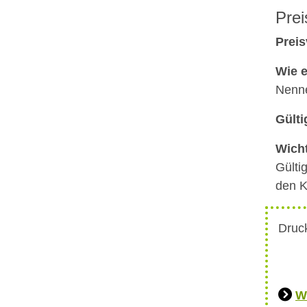
Prei
Preis
Wie e
Nenn
Gülti
Wicht
Gülti
den K
Druck
W