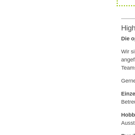
High
Die o
Wir s
angef
Team
Gerne
Einze
Betre
Hobb
Ausst