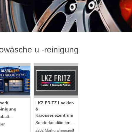
owäsche u -reinigung
werk
LKZ FRITZ Lackier-
einigung
&
Karosseriezentrum
batt...
Sonderkonditionen...
ien
2282 Markgrafneusiedl