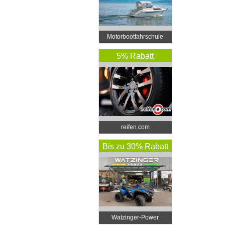
Motorbootfahrschule
Wolf
5% Rabatt
reifen.com
Bis zu 30% Rabatt
Watzinger-Power