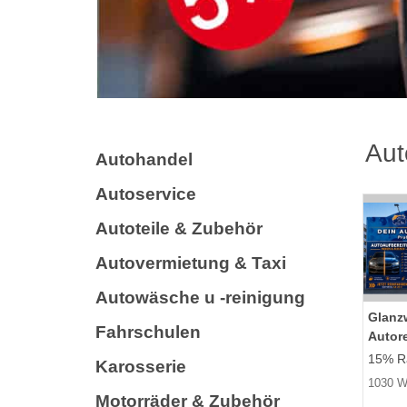
Aut
Autohandel
Autoservice
Autoteile & Zubehör
Autovermietung & Taxi
Autowäsche u -reinigung
Glanz
Fahrschulen
Autor
15% Ra
Karosserie
1030 W
Motorräder & Zubehör