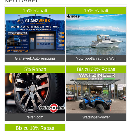
NEU DABEI
15% Rabatt
15% Rabatt
Glanzwerk Autoreinigung
Motorbootfahrschule Wolf
5% Rabatt
Bis zu 30% Rabatt
reifen.com
Watzinger-Power
Bis zu 10% Rabatt