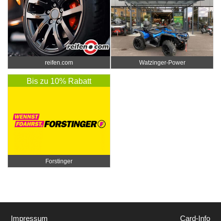
reifen.com
Watzinger-Power
Bis zu 10% Rabatt
Forstinger
Impressum
Card-Info