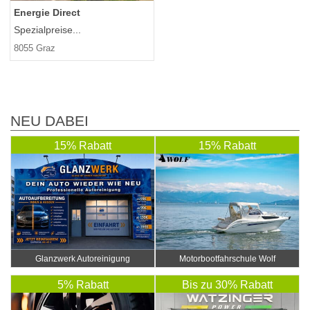
Energie Direct
Spezialpreise...
8055 Graz
NEU DABEI
15% Rabatt
15% Rabatt
Glanzwerk Autoreinigung
Motorbootfahrschule Wolf
5% Rabatt
Bis zu 30% Rabatt