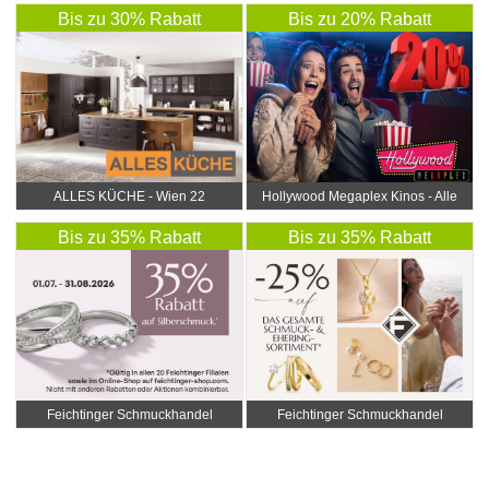
Bis zu 30% Rabatt
Bis zu 20% Rabatt
ALLES KÜCHE - Wien 22
Hollywood Megaplex Kinos - Alle
Standorte
Bis zu 35% Rabatt
Bis zu 35% Rabatt
Feichtinger Schmuckhandel
Feichtinger Schmuckhandel
Zentrale
Zentrale