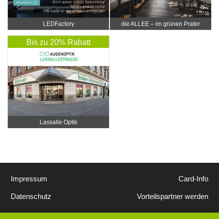
LEDFactory
die ALLEE – im grünen Prater
Bis zu 20% Rabatt
Lassalle Optik
Impressum
Card-Info
Datenschutz
Vorteilspartner werden