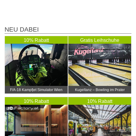
NEU DABEI
10% Rabatt
Gratis Leihschuhe
F/A-18 Kampfjet Simulator Wien
Kugeltanz – Bowling im Prater
10% Rabatt
10% Rabatt