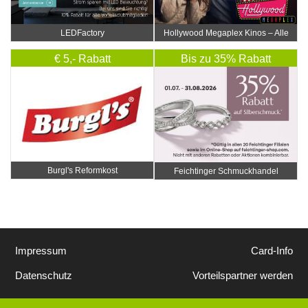
LEDFactory
Hollywood Megaplex Kinos – Alle
Standorte
€ 5,- Rabatt
Bis zu 35% Rabatt
Burgl's Reformkost
Feichtinger Schmuckhandel
Zentrale
Impressum
Card-Info
Datenschutz
Vorteilspartner werden