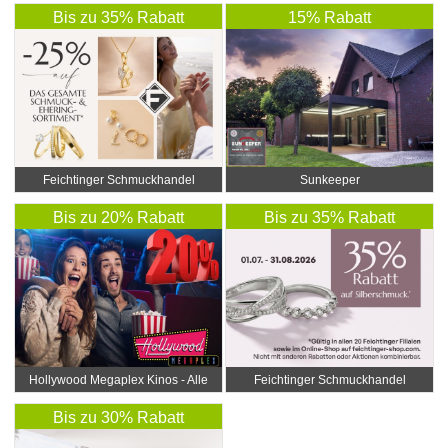
Bis zu 35% Rabatt
15% Rabatt
Feichtinger Schmuckhandel
Sunkeeper
Zentrale
Bis zu 20% Rabatt
Bis zu 35% Rabatt
Hollywood Megaplex Kinos - Alle
Feichtinger Schmuckhandel
Standorte
Zentrale
Bis zu 30% Rabatt