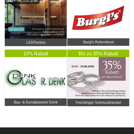
Burgl's Reformkost
LEDFactory
10% Rabatt
Bis zu 35% Rabatt
Bau- & Kunstglaserei Denk
Feichtinger Schmuckhandel
Zentrale