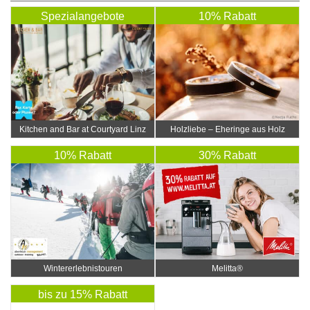
Spezialangebote
10% Rabatt
Kitchen and Bar at Courtyard Linz
Holzliebe – Eheringe aus Holz
10% Rabatt
30% Rabatt
Wintererlebnistouren
Melitta®
bis zu 15% Rabatt