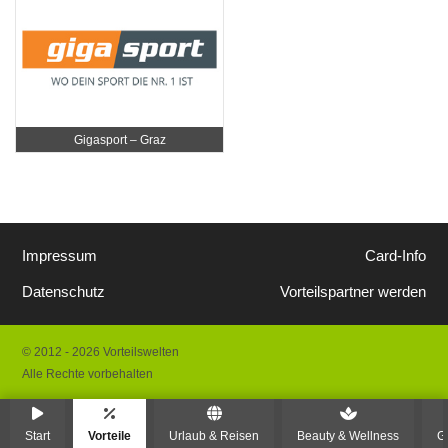
Gigasport – Graz
Impressum
Card-Info
Datenschutz
Vorteilspartner werden
© 2012 - 2026 Vorteilswelten
Alle Rechte vorbehalten
Start
Vorteile
Urlaub & Reisen
Beauty & Wellness
G