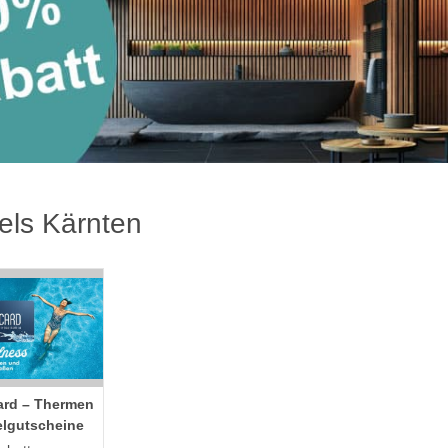
els Kärnten
ard – Thermen
elgutscheine