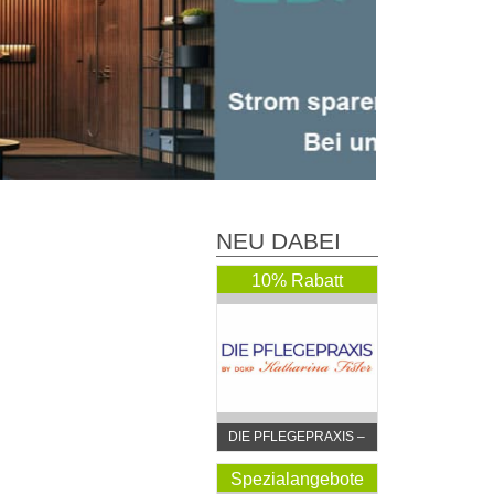
NEU DABEI
10% Rabatt
DIE PFLEGEPRAXIS –
by DGKP Katharina
Fister
Spezialangebote