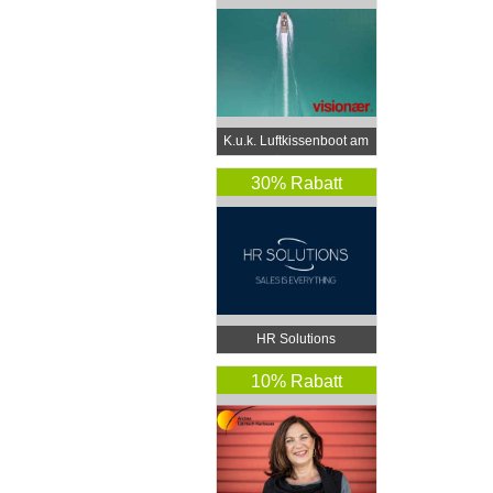
K.u.k. Luftkissenboot am
Wörthersee
30% Rabatt
HR Solutions
10% Rabatt