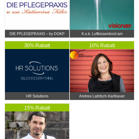
DIE PFLEGEPRAXIS – by DGKP
K.u.k. Luftkissenboot am
Katharina Fister
Wörthersee
30% Rabatt
10% Rabatt
HR Solutions
Andrea Latritsch-Karlbauer
15% Rabatt