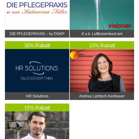
DIE PFLEGEPRAXIS – by DGKP
K.u.k. Luftkissenboot am
Katharina Fister
Wörthersee
30% Rabatt
10% Rabatt
HR Solutions
Andrea Latritsch-Karlbauer
15% Rabatt