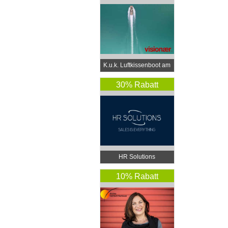
K.u.k. Luftkissenboot am
Wörthersee
30% Rabatt
HR Solutions
10% Rabatt