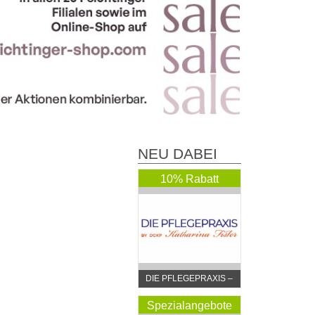
NEU DABEI
10% Rabatt
DIE PFLEGEPRAXIS –
by DGKP Katharina
Fister
Spezialangebote