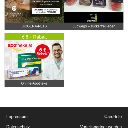
BIOGENA-PETS
Ludwegs – zuckerfrei leben
€ 6,- Rabatt
Online‑Apotheke
Impressum
Card-Info
Datenschutz
Vorteilspartner werden