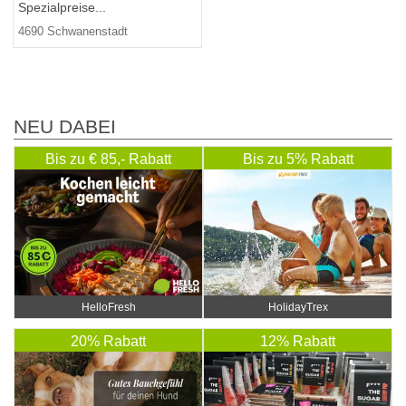
Spezialpreise...
4690 Schwanenstadt
NEU DABEI
Bis zu € 85,- Rabatt
Bis zu 5% Rabatt
HelloFresh
HolidayTrex
20% Rabatt
12% Rabatt