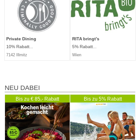
Private Dining
RITA bringt’s
10% Rabatt...
5% Rabatt...
7142 Illmitz
Wien
NEU DABEI
Bis zu € 85,- Rabatt
Bis zu 5% Rabatt