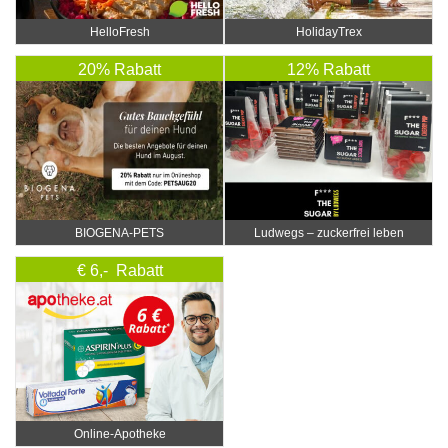
HelloFresh
HolidayTrex
20% Rabatt
12% Rabatt
BIOGENA-PETS
Ludwegs – zuckerfrei leben
€ 6,- Rabatt
Online‑Apotheke