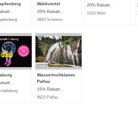
apfenberg
Waldviertel
20% Rabatt...
batt...
20% Rabatt...
1010 Wien
apfenberg
3943 Schrems
laburg
Wasserlochklamm
Palfau
abatt...
15% Rabatt...
challaburg
8923 Palfau