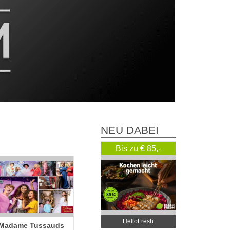
NEU DABEI
Bis zu € 85,-
Rabatt
HelloFresh
Madame Tussauds