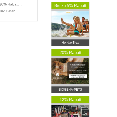
20% Rabatt...
Bis zu 5% Rabatt
1020 Wien
HolidayTrex
20% Rabatt
BIOGENA-PETS
12% Rabatt