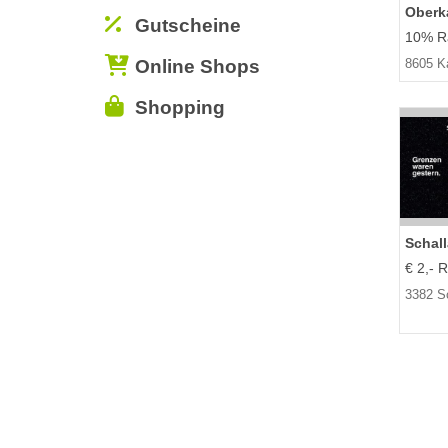
Oberk
Gutscheine
10% Ra
Online Shops
8605 K
Shopping
Schal
€ 2,- R
3382 S