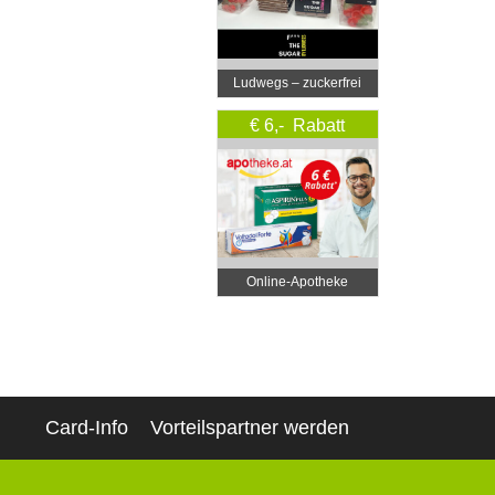
Ludwegs – zuckerfrei
leben
€ 6,- Rabatt
Online‑Apotheke
Card-Info
Vorteilspartner werden