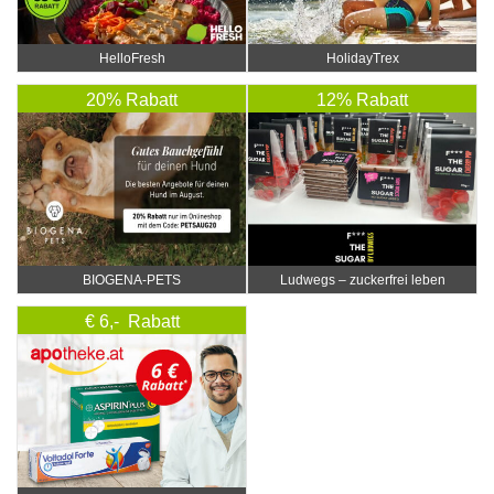
HelloFresh
HolidayTrex
20% Rabatt
12% Rabatt
BIOGENA-PETS
Ludwegs – zuckerfrei leben
€ 6,- Rabatt