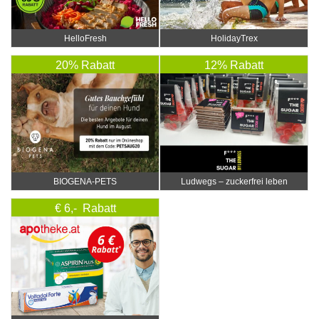
HelloFresh
HolidayTrex
20% Rabatt
12% Rabatt
BIOGENA-PETS
Ludwegs – zuckerfrei leben
€ 6,- Rabatt