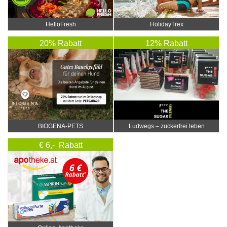
HelloFresh
HolidayTrex
20% Rabatt
12% Rabatt
BIOGENA-PETS
Ludwegs – zuckerfrei leben
€ 6,- Rabatt