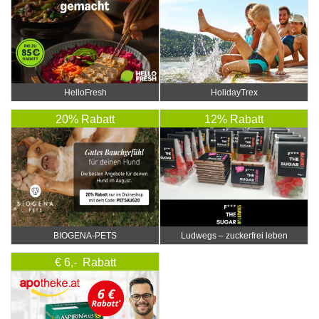
HelloFresh
HolidayTrex
20% Rabatt
12% Rabatt
BIOGENA-PETS
Ludwegs – zuckerfrei leben
€ 6,- Rabatt