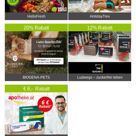
HelloFresh
HolidayTrex
20% Rabatt
12% Rabatt
BIOGENA-PETS
Ludwegs – zuckerfrei leben
€ 6,- Rabatt