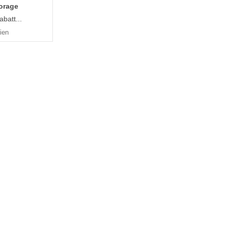
torage
batt...
ien