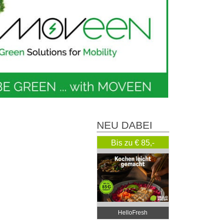
NEU DABEI
Bis zu € 85,-
Rabatt
HelloFresh