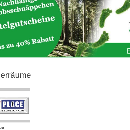
erräume
ce –