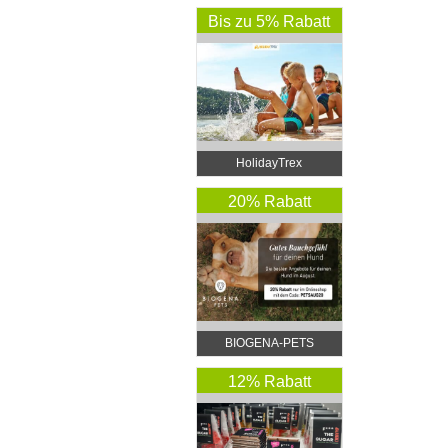
Bis zu 5% Rabatt
HolidayTrex
20% Rabatt
BIOGENA-PETS
12% Rabatt