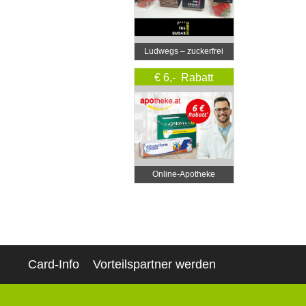
Ludwegs – zuckerfrei
leben
€ 6,- Rabatt
Online‑Apotheke
Card-Info
Vorteilspartner werden