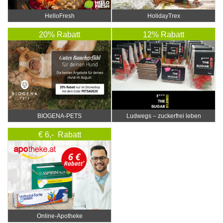
HelloFresh
HolidayTrex
20% Rabatt
12% Rabatt
BIOGENA-PETS
Ludwegs – zuckerfrei leben
€ 6,- Rabatt
Online‑Apotheke