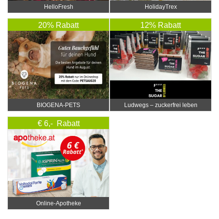
HelloFresh
HolidayTrex
20% Rabatt
12% Rabatt
BIOGENA-PETS
Ludwegs – zuckerfrei leben
€ 6,- Rabatt
Online‑Apotheke