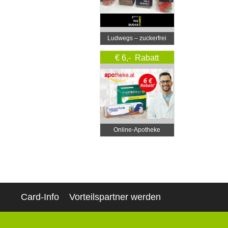
Ludwegs – zuckerfrei
leben
€ 6,- Rabatt
Online‑Apotheke
Card-Info
Vorteilspartner werden