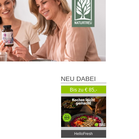
NEU DABEI
Bis zu € 85,-
Rabatt
HelloFresh