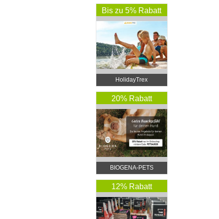
Bis zu 5% Rabatt
HolidayTrex
20% Rabatt
BIOGENA-PETS
12% Rabatt