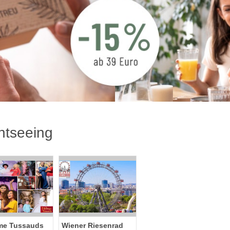
htseeing
e Tussauds
Wiener Riesenrad