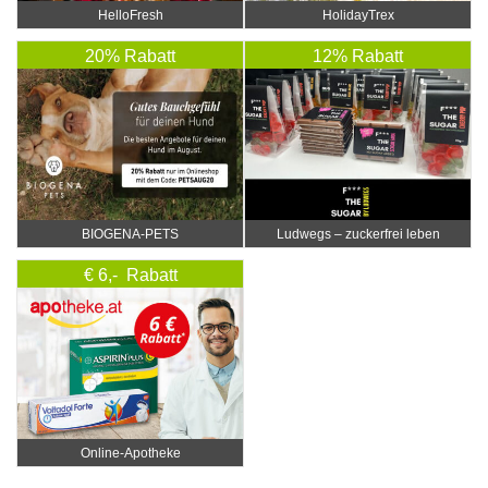
HelloFresh
HolidayTrex
20% Rabatt
12% Rabatt
BIOGENA-PETS
Ludwegs – zuckerfrei leben
€ 6,- Rabatt
Online‑Apotheke