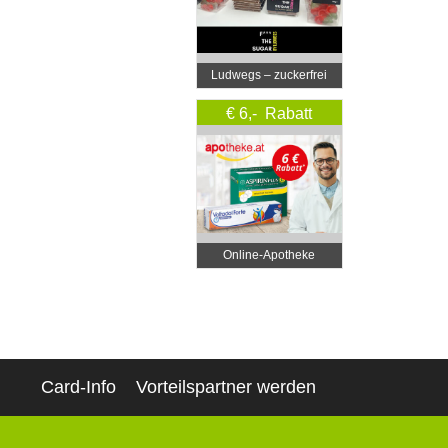
Ludwegs – zuckerfrei
leben
€ 6,- Rabatt
Online‑Apotheke
Card-Info
Vorteilspartner werden