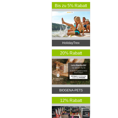
Bis zu 5% Rabatt
HolidayTrex
20% Rabatt
BIOGENA-PETS
12% Rabatt