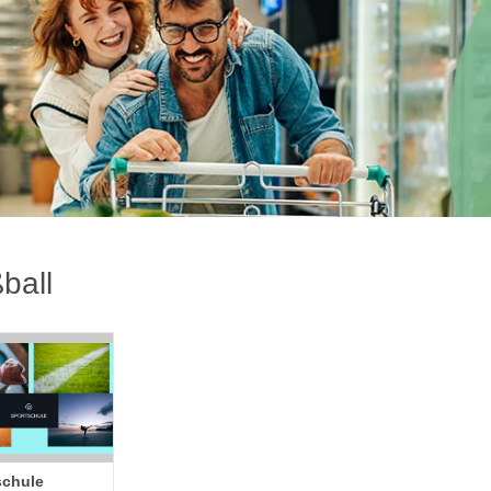
ball
schule