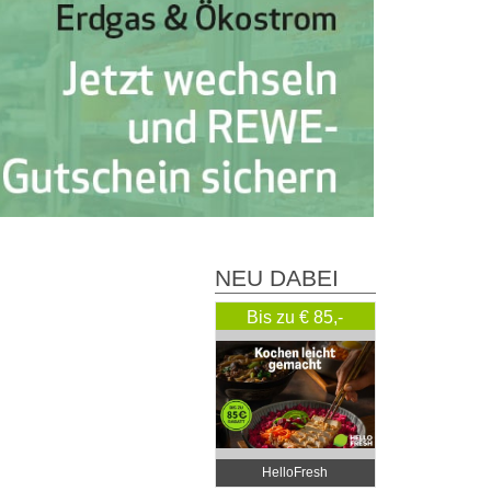
NEU DABEI
Bis zu € 85,-
Rabatt
HelloFresh