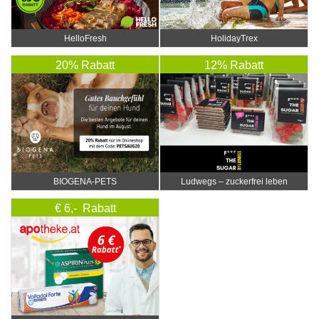
HelloFresh
HolidayTrex
20% Rabatt
12% Rabatt
BIOGENA-PETS
Ludwegs – zuckerfrei leben
€ 6,- Rabatt