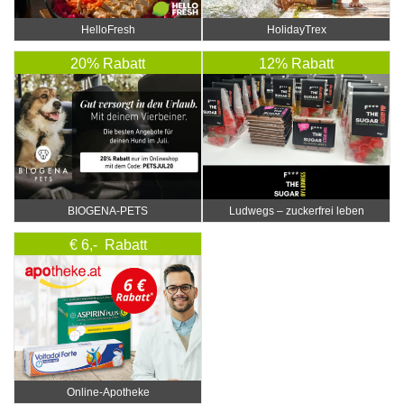
HelloFresh
HolidayTrex
20% Rabatt
12% Rabatt
BIOGENA-PETS
Ludwegs – zuckerfrei leben
€ 6,- Rabatt
Online‑Apotheke