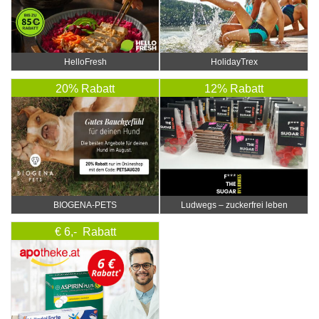
HelloFresh
HolidayTrex
20% Rabatt
12% Rabatt
BIOGENA-PETS
Ludwegs – zuckerfrei leben
€ 6,- Rabatt