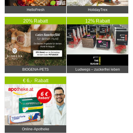
HelloFresh
HolidayTrex
20% Rabatt
12% Rabatt
BIOGENA-PETS
Ludwegs – zuckerfrei leben
€ 6,- Rabatt
Online‑Apotheke